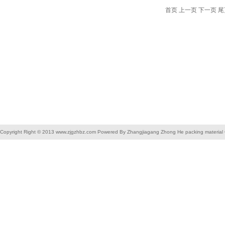
首页 上一页
下一页
尾
Copyright Right © 2013 www.zjgzhbz.com Powered By Zhangjiagang Zhong He packing material C