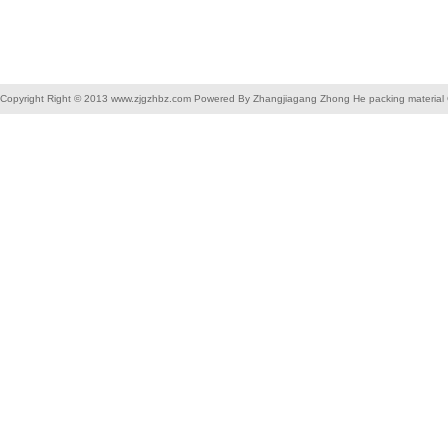
Copyright Right © 2013 www.zjgzhbz.com Powered By Zhangjiagang Zhong He packing material C