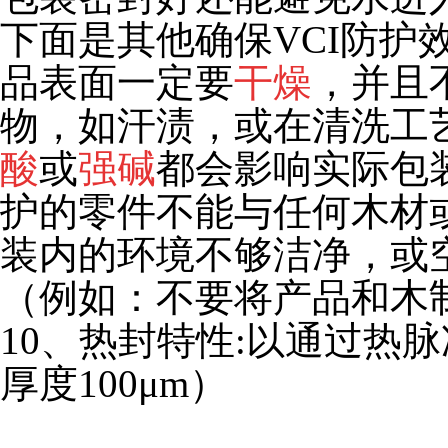
下面是其他确保VCI防护
品表面一定要
干燥
，并且
物，如汗渍，
或在清洗工
酸
或
强碱
都会影响实际包
护的零件不能与任何木材
装内的环境不够洁净，或
（例如：不要将产品和木
10
、
热封特性:以通过热
厚度100μm）