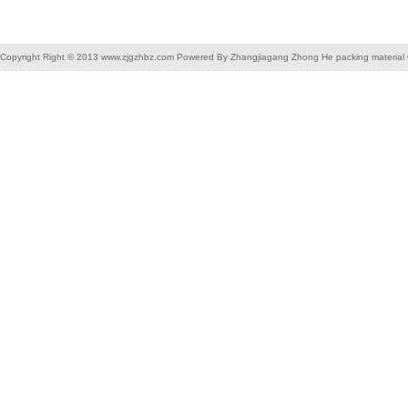
Copyright Right © 2013 www.zjgzhbz.com Powered By Zhangjiagang Zhong He packing material C