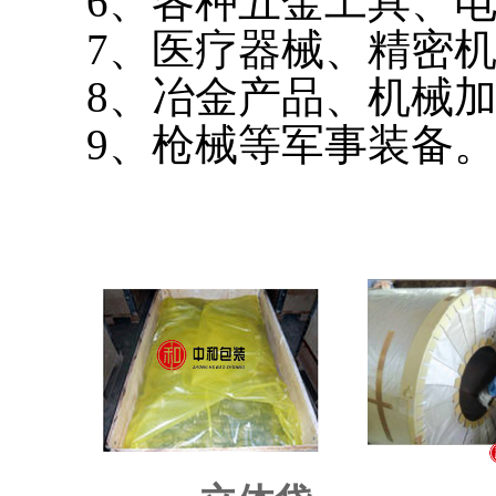
6
、
各种五金工具、
7
、
医疗器械、精密
8
、
冶金产品、机械
9
、
枪械等军事装备