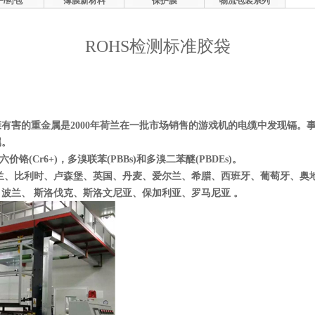
子/药包
薄膜新材料
保护膜
物流包装系列
ROHS检测标准胶袋
有害的重金属是2000年荷兰在一批市场销售的游戏机的电缆中发现镉。
属。
六价铬
(Cr6+)，
多溴联苯
(PBBs)和
多溴二苯醚
(PBDEs)。
荷兰、比利时、卢森堡、英国、丹麦、爱尔兰、希腊、西班牙、葡萄牙、奥
波兰、 斯洛伐克、斯洛文尼亚、保加利亚、罗马尼亚 。