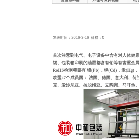
普通塑料袋
环保可降解包装
电
发表时间：2016-3-16 价格：0
首次注意到电气、电子设备中含有对人体健康
锡、包装箱印刷的油墨都含有铅等有害重金
RoHS检测项目有
铅
(Pb)，
镉
(Cd)，汞(Hg)，
欧盟27个成员国： 法国、德国、意大利、
克、爱沙尼亚、拉脱维亚、立陶宛、马耳他、