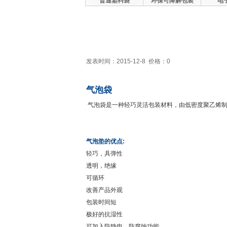
普通塑料袋
环保可降解包装
电
发表时间：2015-12-8 价格：0
气泡袋
气泡袋是一种轻巧灵活包装材料，由低密度聚乙烯
气泡垫的优点:
轻巧，具弹性
透明，绝缘
可循环
改善产品外观
包装时间短
极好的抗湿性
可加入防静电，防腐蚀功能