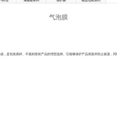
子/药包
薄膜新材料
保护膜
物流包装系列
气泡膜
制成，是包装易碎、不规则形状产品的理想选择。它能够保护产品表面并防止振荡，同